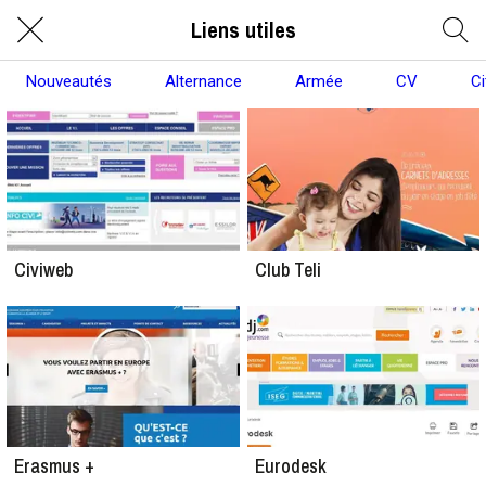
Liens utiles
Nouveautés
Alternance
Armée
CV
C
Civiweb
Club Teli
Erasmus +
Eurodesk