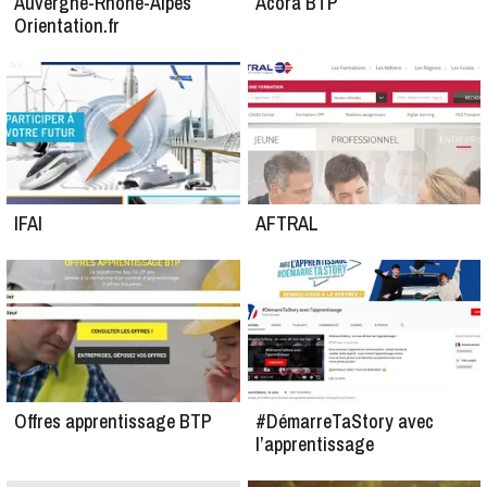
Auvergne-Rhône-Alpes
Acora BTP
Orientation.fr
IFAI
AFTRAL
Offres apprentissage BTP
#DémarreTaStory avec
l’apprentissage