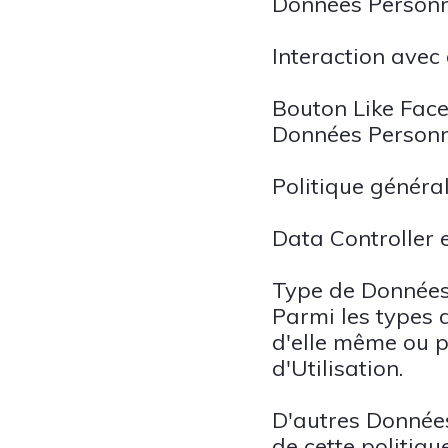
Données Personne
Interaction avec
Bouton Like Fac
Données Personne
Politique généra
Data Controller 
Type de Données
Parmi les types 
d'elle même ou pa
d'Utilisation.
D'autres Données
de cette politiqu