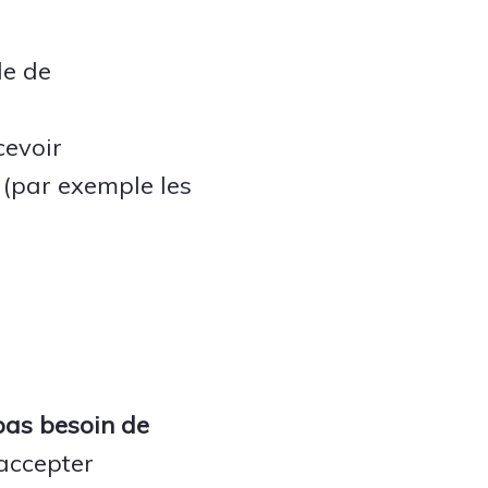
le de
cevoir
 (par exemple les
pas besoin de
d'accepter