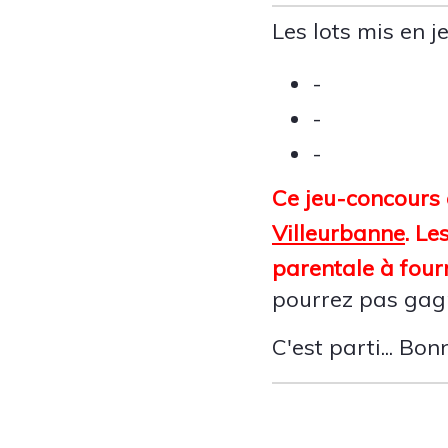
Les lots mis en j
-
-
-
Ce jeu-concours 
Villeurbanne
. Le
parentale à fourn
pourrez pas gagne
C'est parti... Bo