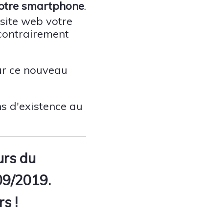
 votre smartphone
.
site web votre
 contrairement
ur ce nouveau
ns d'existence au
urs du
09/2019.
s !