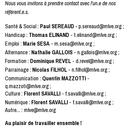
Nous vous invitons à prendre contact avec l'un.e de nos
référent.e.s.
Santé & Social :
Paul SEREAUD
-
p.sereaud@mlve.org ;
Handicap :
Thomas ELINAND
- t.elinand@mlve.org ;
Emploi :
Marie SESA
- m.sesa@mlve.org ;
Alternance :
Nathalie GALLOIS
- n.gallois@mlve.org ;
Formation :
Dominique REVEL
- d.revel@mlve.org ;
Parrainage :
Nicolas FILHOL
- n.filhol@mlve.org ;
Communication :
Quentin MAZZOTTI
-
q.mazzoti@mlve.org ;
Culture :
Florent SAVALLI
- f.savalli@mlve.org ;
Numérique :
Florent SAVALLI
- f.savalli@mlve.org ;
Autre... : mlve@mlve.org
Au plaisir de travailler ensemble !